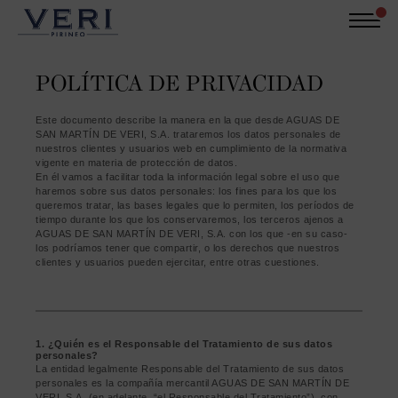
Pasar
al
contenido
principal
Català
Castellano
English
POLÍTICA DE PRIVACIDAD
Inicia sesión
Este documento describe la manera en la que desde AGUAS DE
SAN MARTÍN DE VERI, S.A. trataremos los datos personales de
Puro Pirineo
nuestros clientes y usuarios web en cumplimiento de la normativa
vigente en materia de protección de datos.
En él vamos a facilitar toda la información legal sobre el uso que
El agua del Pirineo
haremos sobre sus datos personales: los fines para los que los
queremos tratar, las bases legales que lo permiten, los períodos de
Sostenibilidad
tiempo durante los que los conservaremos, los terceros ajenos a
AGUAS DE SAN MARTÍN DE VERI, S.A. con los que -en su caso-
El producto
los podríamos tener que compartir, o los derechos que nuestros
clientes y usuarios pueden ejercitar, entre otras cuestiones.
Contacto
1. ¿Quién es el Responsable del Tratamiento de sus datos
personales?
La entidad legalmente Responsable del Tratamiento de sus datos
personales es la compañía mercantil AGUAS DE SAN MARTÍN DE
VERI, S.A. (en adelante, “el Responsable del Tratamiento”), con