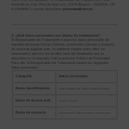
domicilio en Crta. Pont de Suert s/n, 22470 Bisaurri – HUESCA, CIF
A-22004667 y correo electrónico
privacidad@veri.es
.
2. ¿Qué datos personales son objeto de tratamiento?
El Responsable del Tratamiento tratará los datos personales de
aquellas personas físicas (clientes, potenciales clientes o usuarios
de nuestras páginas web, en adelante citados todos ellos «el
interesado») que nos los faciliten para las finalidades que se
describen en el apartado 4 de la presente Política de Privacidad.
Para ello, el Responsable del Tratamiento tratará los siguientes
datos personales:
Categoría
Datos personales
Datos identificativos
Nombre y apellidos, DNI, número de teléfono de contacto.
Datos de acceso web
Usuario y contraseña.
Datos de contacto
Correo electrónico, teléfono de contacto y dirección postal.