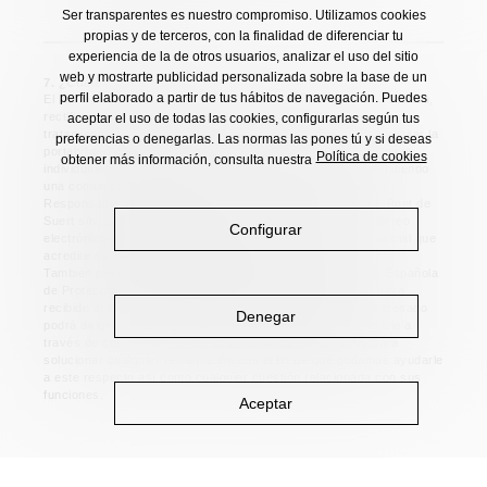
Ser transparentes es nuestro compromiso. Utilizamos cookies
propias y de terceros, con la finalidad de diferenciar tu
experiencia de la de otros usuarios, analizar el uso del sitio
web y mostrarte publicidad personalizada sobre la base de un
7. ¿Cuáles son sus derechos?
perfil elaborado a partir de tus hábitos de navegación. Puedes
El interesado puede ejercitar, si lo desea, sus derechos de acceso,
rectificación y supresión, así como solicitar que se limite el
aceptar el uso de todas las cookies, configurarlas según tus
tratamiento de sus datos personales, oponerse al mismo, solicitar la
preferencias o denegarlas. Las normas las pones tú y si deseas
portabilidad de sus datos, así como no ser objeto de decisiones
Política de cookies
obtener más información, consulta nuestra
individuales automatizadas, y retirar su consentimiento, remitiendo
una comunicación por escrito a la Oficina de Privacidad del
Responsable del Tratamiento a la dirección postal de Crta. Pont de
Suert s/n, 22470 Bisaurri – HUESCA, o a la dirección de correo
Configurar
electrónico
privacidad@veri.es
, facilitando un documento oficial que
acredite su identidad, cuando resulte necesario.
También puede presentar una reclamación ante la Agencia Española
de Protección de Datos en relación con la respuesta que haya
recibido al atender sus derechos. En cualquier caso, el interesado
Denegar
podrá dirigirse al Delegado de Protección de Datos, accesible a
través de correo electrónico
dpo@dammcorporate.com
, para
solucionar cualquier reclamación con el fin de que podamos ayudarle
a este respecto así como cualquier cuestión relacionada con sus
funciones.
Aceptar