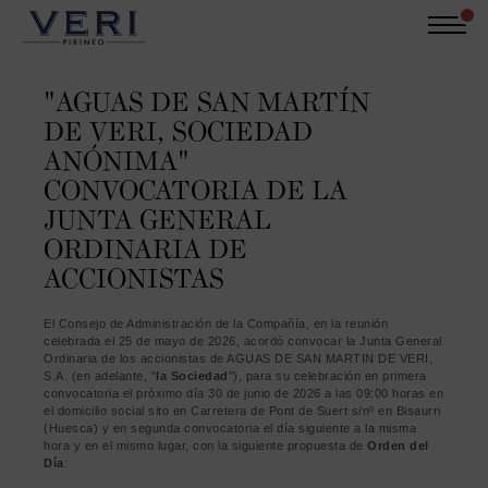
Skip
to
main
content
Català
Castellano
English
"AGUAS DE SAN MARTÍN
DE VERI, SOCIEDAD
Login
ANÓNIMA"
Pure Pyrenees
CONVOCATORIA DE LA
JUNTA GENERAL
Water from the Pyrenees
ORDINARIA DE
Sustainability
ACCIONISTAS
The product
El Consejo de Administración de la Compañía, en la reunión
celebrada el 25 de mayo de 2026, acordó convocar la Junta General
Contact
Ordinaria de los accionistas de AGUAS DE SAN MARTIN DE VERI,
S.A. (en adelante, "
la Sociedad
"), para su celebración en primera
convocatoria el próximo día 30 de junio de 2026 a las 09:00 horas en
el domicilio social sito en Carretera de Pont de Suert s/nº en Bisaurri
(Huesca) y en segunda convocatoria el día siguiente a la misma
hora y en el mismo lugar, con la siguiente propuesta de
Orden del
Día
: