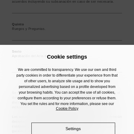
acuerdos incluyendo su subsanación en caso de ser necesaria.
Quinto
Ruegos y Preguntas.
Sexto
Cookie settings
Aprobación del Acta de la Junta.
We are committed to transparency. We use our own and third
party cookies in order to differentiate your experience from that
of other users, to analyze site usage and to show you
INFORMACIÓN COMPLEMENTARIA
personalized advertising based on a profile developed from
your browsing habits. You can accept the use of all cookies,
Se recuerda a los señores accionistas su derecho a examinar en el
domicilio social o solicitar la entrega o envío gratuito de toda la
configure them according to your preferences or refuse them.
documentación que va a ser objeto de consideración en la Junta,
You set the rules and for more information, please see our
incluyendo las Cuentas Anuales y el Informe de Auditoría.
Cookie Policy
Los accionistas que deseen hacerse representar en la junta deberán
designar un representante mediante carta, correo electrónico, o
cualquier otro medio de comunicación a distancia, siempre que se
Settings
garantice debidamente la identidad de quien confiere la