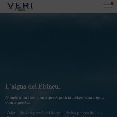
Vés
al
contingut
Català
Castellano
English
Inicia sessió
Pur Pirineu
L'aigua del Pirineu
Sostenibilitat
El producte
Contacte
L’aigua del Pirineu.
Només a un lloc com aquest podria néixer una aigua
com aquesta.
L’aigua de Veri prové del desgel i de les pluges de l’alt