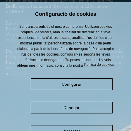
Pirineu, lluny de qualsevol agressió urbana i industrial.
Brolla espontàniament, fresca i pura, a 1.235 metres
d’altitud.
Configuració de cookies
La nostra aigua es filtra de manera natural a través de
Ser transparents és el nostre compromís. Utilitzem cookies
formacions rocoses calcàries. D’aquesta manera,
pròpies i de tercers, amb la finalitat de diferenciar la teva
s’enriqueix lentament amb les sals minerals i els
experiència de la d'altres usuaris, analitzar l'ús del lloc web i
oligoelements propis del subsol pirinenc.
mostrar publicitat personalitzada sobre la base d'un perfil
elaborat a partir dels teus hàbits de navegació. Pots acceptar
Per la seva puresa i per la seva composició privilegiada,
l'ús de totes les cookies, configurar-les segons les teves
l’Aigua de Veri va ser declarada aigua mineromedicinal
preferències o denegar-les. Tu poses les normes i si vols
l’any 1969.
El seu baix contingut en sodi fa que sigui una
Política de cookies
obtenir més informació, consulta la nostra
aigua recomanada per a dietes pobres en sodi i també per
a la preparació d’aliments infantils.
Configurar
Denegar